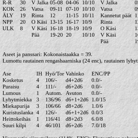
R-R
30
V Jalka
05-08
04-06
10/10
V Jalka
0
KOK
26
Vatsa
09-11
07-10
10/10
Vatsa
0
ÄLY
19
Rinta
12
11-15
10/11
Kannetut päät
1
NPP
20
O Käsi
13-15
16-17
10/9
Rinta
1
ULK
8
V Käsi
16-18
18-19
10/9
O Käsi
1
Pää
19-20
20
10/10
V Käsi
1
Pää
1
Aseet ja panssari: Kokonaistaakka = 39.
Lumottu rautainen rengashaarniska (24 enc), rautainen lyhytm
Ase
IH
Hyö/Tor
Vahinko
ENC/PP
Kosketus
4
106/-
d4+2d6
0.0/-
Puraisu
4
111/-
d6+2d6
0.0/-
Lumous
1
Autom.
Avuton
0.0/-
Lyhytmiekka
3
136/96
d6+1+2d6
1.0/15
Miekapurija
3
106/66
d8+2d6
1.0/6
Kuristuslanka
4
126/-
d6+1+2d6
0.0/3
Heittokeihäs
1
116/41
d8+2d3
6.0/8
Suuri kilpi
4
46/101
d6+2d6
7.0/18