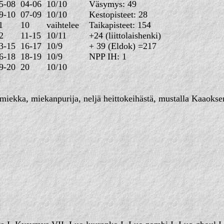
5-08
04-06
10/10
Väsymys: 49
9-10
07-09
10/10
Kestopisteet: 28
1
10
vaihtelee
Taikapisteet: 154
2
11-15
10/11
+24 (liittolaishenki)
3-15
16-17
10/9
+ 39 (Eldok) =217
6-18
18-19
10/9
NPP IH: 1
9-20
20
10/10
iekka, miekanpurija, neljä heittokeihästä, mustalla Kaaoksen r