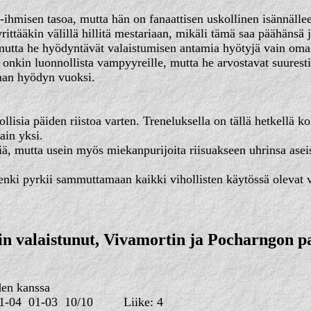
hmisen tasoa, mutta hän on fanaattisen uskollinen isännälleen
ittääkin välillä hillitä mestariaan, mikäli tämä saa päähäns
mutta he hyödyntävät valaistumisen antamia hyötyjä vain oma
 onkin luonnollista vampyyreille, mutta he arvostavat suures
man hyödyn vuoksi.
isia päiden riistoa varten. Treneluksella on tällä hetkellä kol
ain yksi.
iä, mutta usein myös miekanpurijoita riisuakseen uhrinsa aseis
i pyrkii sammuttamaan kaikki vihollisten käytössä olevat valon
rin valaistunut, Vivamortin ja Pocharngon p
den kanssa
1-04
01-03
10/10
Liike: 4