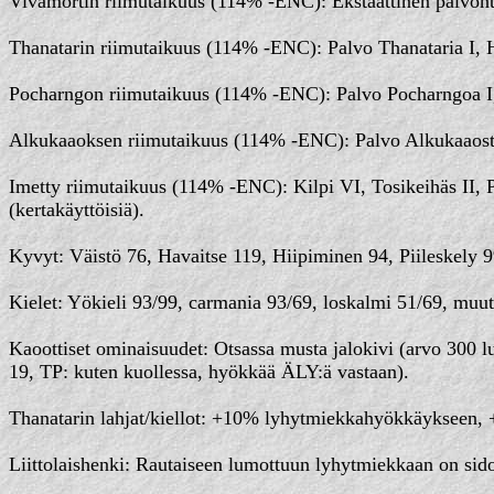
Vivamortin riimutaikuus (114% -ENC): Ekstaattinen palvont
Thanatarin riimutaikuus (114% -ENC): Palvo Thanataria I, He
Pocharngon riimutaikuus (114% -ENC): Palvo Pocharngoa I
Alkukaaoksen riimutaikuus (114% -ENC): Palvo Alkukaaost
Imetty riimutaikuus (114% -ENC): Kilpi VI, Tosikeihäs II, 
(kertakäyttöisiä).
Kyvyt: Väistö 76, Havaitse 119, Hiipiminen 94, Piileskely 9
Kielet: Yökieli 93/99, carmania 93/69, loskalmi 51/69, muut 
Kaoottiset ominaisuudet: Otsassa musta jalokivi (arvo 300 
19, TP: kuten kuollessa, hyökkää ÄLY:ä vastaan).
Thanatarin lahjat/kiellot: +10% lyhytmiekkahyökkäykseen, +
Liittolaishenki: Rautaiseen lumottuun lyhytmiekkaan on sido