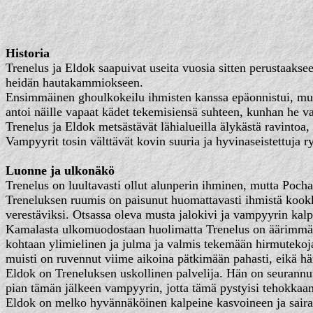
Historia
Trenelus ja Eldok saapuivat useita vuosia sitten perustaakse
heidän hautakammiokseen.
Ensimmäinen ghoulkokeilu ihmisten kanssa epäonnistui, mutta
antoi näille vapaat kädet tekemisiensä suhteen, kunhan he va
Trenelus ja Eldok metsästävät lähialueilla älykästä ravintoa,
Vampyyrit tosin välttävät kovin suuria ja hyvinaseistettuja r
Luonne ja ulkonäkö
Trenelus on luultavasti ollut alunperin ihminen, mutta Poc
Treneluksen ruumis on paisunut huomattavasti ihmistä kookka
verestäviksi. Otsassa oleva musta jalokivi ja vampyyrin kalp
Kamalasta ulkomuodostaan huolimatta Trenelus on äärimmäi
kohtaan ylimielinen ja julma ja valmis tekemään hirmutekoja 
muisti on ruvennut viime aikoina pätkimään pahasti, eikä h
Eldok on Treneluksen uskollinen palvelija. Hän on seurannut 
pian tämän jälkeen vampyyrin, jotta tämä pystyisi tehokka
Eldok on melko hyvännäköinen kalpeine kasvoineen ja saira