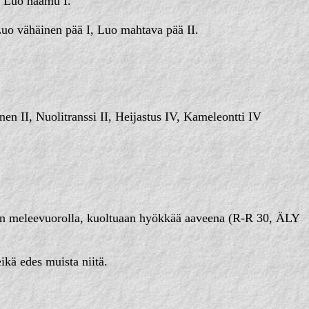
, Luo haamu I.
Luo vähäinen pää I, Luo mahtava pää II.
n II, Nuolitranssi II, Heijastus IV, Kameleontti IV
akin meleevuorolla, kuoltuaan hyökkää aaveena (R-R 30, ÄLY
kä edes muista niitä.