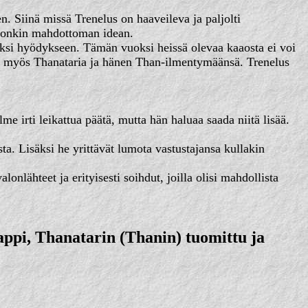
. Siinä missä Trenelus on haaveileva ja paljolti
ä jonkin mahdottoman idean.
ksi hyödykseen. Tämän vuoksi heissä olevaa kaaosta ei voi
ti myös Thanataria ja hänen Than-ilmentymäänsä. Trenelus
me irti leikattua päätä, mutta hän haluaa saada niitä lisää.
ta. Lisäksi he yrittävät lumota vastustajansa kullakin
lähteet ja erityisesti soihdut, joilla olisi mahdollista
appi, Thanatarin (Thanin) tuomittu ja