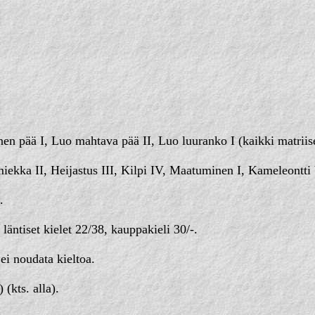
n pää I, Luo mahtava pää II, Luo luuranko I (kaikki matriise
ka II, Heijastus III, Kilpi IV, Maatuminen I, Kameleontti VI
.
äntiset kielet 22/38, kauppakieli 30/-.
ei noudata kieltoa.
(kts. alla).