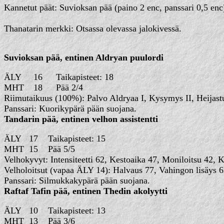
Kannetut päät: Suvioksan pää (paino 2 enc, panssari 0,5 enc),
Thanatarin merkki: Otsassa olevassa jalokivessä.
Suvioksan pää, entinen Aldryan puulordi
ÄLY
16
Taikapis
MHT
18
Pää 2/4
Riimutaikuus (100%): Palvo Aldryaa I, Kysymys II, Heijastus 
Panssari: Kuorikypärä pään suojana.
Tandarin pää, entinen velhon assistentti
ÄLY
17
Taikapis
MHT
15
Pää 5/5
Velhokyvyt: Intensiteetti 62, Kestoaika 47, Moniloitsu 42, 
Velholoitsut (vapaa ÄLY 14): Halvaus 77, Vahingon lisäys 62
Panssari: Silmukkakypärä pään suojana.
Raftaf Tafin pää, entinen Thedin akolyytti
ÄLY
10
Taikapis
MHT
13
Pää 3/6