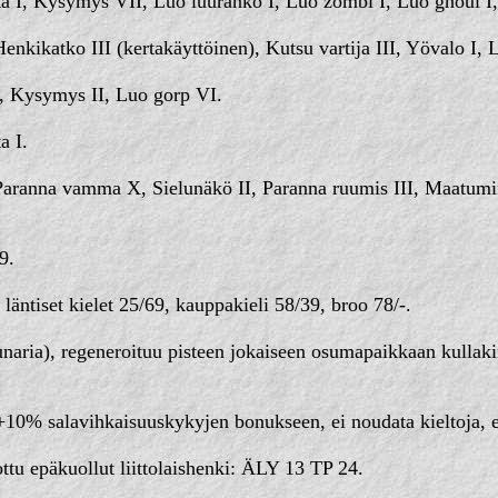
a I, Kysymys VII, Luo luuranko I, Luo zombi I, Luo ghoul I
nkikatko III (kertakäyttöinen), Kutsu vartija III, Yövalo I, 
, Kysymys II, Luo gorp VI.
a I.
Paranna vamma X, Sielunäkö II, Paranna ruumis III, Maatumine
9.
läntiset kielet 25/69, kauppakieli 58/39, broo 78/-.
lunaria), regeneroituu pisteen jokaiseen osumapaikkaan kull
10% salavihkaisuuskykyjen bonukseen, ei noudata kieltoja, ei
ttu epäkuollut liittolaishenki: ÄLY 13 TP 24.