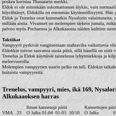
poskea koristaa Thanatarin merkki.
Eldok ei ole mitenkään uskomattoman älykäs, vain normaali-i
höyrähtänyt, Eldokilla on enemmän käytännöllisyyttä. Hän yr
Eldok ja Trenelus ovat kummatkin Nysalorin valaistuneita, 
millään aistia. Vivamort on molempien tärkein jumala, mikä
palvoo myös Pocharnoa ja Alkukaaosta näiden kulttien suo
Taktiikat
Vampyyrit pyrkivät vangitsemaan mahtavilta vaikuttavia viholl
Eldokkin toivoo saavansa uusia päitä, sillä hänellä on niitä v
Trenelus ja Eldok käyttävät taistelussa lyhytmiekkoja ja kilp
meleevuorolla.
Molempien vampyyrien suurin pelko on tuli. Eldokin taikahenk
huitaista vampyyreitä.
Trenelus, vampyyri, mies, ikä 169, Nysalo
Alkukaaoksen harras
Ilman kannetuja päitä
Kannettujen päi
VMA
23
O Jalka
01-04
01-03
10/10
O Jalka
0