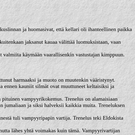
uslinnan ja huomasivat, että kellari oli ihanteellinen paikka
 kuitenkaan jaksanut kauaa välittää luomuksistaan, vaan
ovat valmiita käymään vaarallisenkin vastustajan kimppuun.
ttunut harmaaksi ja muoto on muutenkin vääristynyt.
ennen kauniit silmät ovat muuttuneet keltaisiksi ja
n pituinen vampyyrikokemus. Trenelus on alamaisiaan
n jumaliaan ja siksi halveksii kaikkia muita. Treneluksen
estä tuli vampyyripapin vartija. Trenelus teki Eldokista
utta lähes yhtä voimakas kuin tämä. Vampyyrivartijan