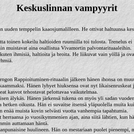
Keskuslinnan vampyyrit
en uuden temppelin kaaosjumalilleen. He ottivat haltuunsa kesk
 toinen kokeilu haltioiden ruumiilla toi tulosta. Trenelus ei
in muistavat aina osallistua Vivamortin palvontarituaaleihin.
 kuten ihmisiä, haltioita ja broita. He liikuvat vain yöllä ja 
yhmiä.
harngon Rappioituminen-rituaalin jälkeen hänen ihonsa on muu
ammaksi. Hänen lyhyet hiuksensa ovat nyt likaisenruskeat ja 
eat kasvot tehostavat pelottavaa vaikutelmaa.
sen älykäs. Hänen järkensä tukena on myös yli sadan vuode
hetken oikusta. Hän ei suvaitse itsensä yläpuolella muita kui
än enää muista kovin selvästi vuotta vanhempia tapahtumia.
herraansa jo vuosikymmenien ajan, aina siitä lähtien, kun hän
ammin auttamaan häntä.
anpunaisine huulineen. Hän on mestariaan puolet pienempi, m