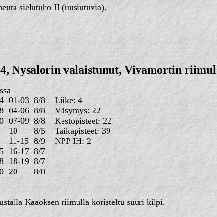
uta sielutuho II (uusiutuvia).
4, Nysalorin valaistunut, Vivamortin riimul
ssa
04
01-03
8/8
Liike: 4
08
04-06
8/8
Väsymys: 22
10
07-09
8/8
Kestopisteet: 22
10
8/5
Taikapisteet: 39
11-15
8/9
NPP IH: 2
5
16-17
8/7
8
18-19
8/7
0
20
8/8
talla Kaaoksen riimulla koristeltu suuri kilpi.