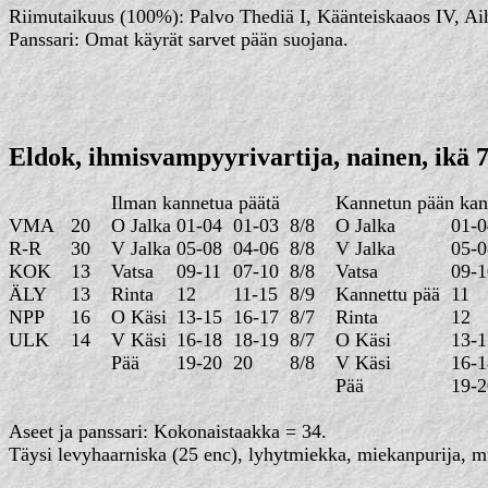
Riimutaikuus (100%): Palvo Thediä I, Käänteiskaaos IV, Aihe
Panssari: Omat käyrät sarvet pään suojana.
Eldok, ihmisvampyyrivartija, nainen, ikä 7
Ilman kannetua päätä
Kannetun pään kan
VMA
20
O Jalka
01-04
01-03
8/8
O Jalka
01-
R-R
30
V Jalka
05-08
04-06
8/8
V Jalka
05-
KOK
13
Vatsa
09-11
07-10
8/8
Vatsa
09-
ÄLY
13
Rinta
12
11-15
8/9
Kannettu pää
11
NPP
16
O Käsi
13-15
16-17
8/7
Rinta
12
ULK
14
V Käsi
16-18
18-19
8/7
O Käsi
13-1
Pää
19-20
20
8/8
V Käsi
16-1
Pää
19-2
Aseet ja panssari: Kokonaistaakka = 34.
Täysi levyhaarniska (25 enc), lyhytmiekka, miekanpurija, mus