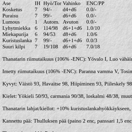
Ase
IH
Hyö/Tor
Vahinko
ENC/PP
Kosketus
7
94/-
d4+d6
0.0/-
Puraisu
7
99/-
d6+d6
0.0/-
Lumous
1
Autom.
Avuton
0.0/-
Lyhytmiekka
6
114/98
d6+1+d6
1.0/10
Miekapurija
6
94/53
d8+d6
1.0/6
Kuristuslanka
7
99/-
d6+1+d6
0.0/3
Suuri kilpi
7
19/108
d6+d6
7.0/18
Thanatarin riimutaikuus (106% -ENC): Yövalo I, Luo vähäine
Imetty riimutaikuus (106% -ENC): Paranna vamma V, Tosimiek
Kyvyt: Väistö 93, Havaitse 98, Hiipiminen 93, Piileskely 98
Kielet: Yökieli 50/93, carmania 90/38, loskalmi 48/38, muut l
Thanatarin lahjat/kiellot: +10% kuristuslankahyökkäykseen, 
Kannettu pää: Thulluksen pää (paino 2 enc, panssari 1,5 enc) 