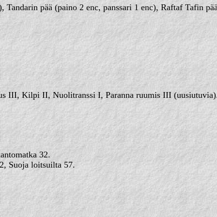
 Tandarin pää (paino 2 enc, panssari 1 enc), Raftaf Tafin pää 
teet: 18
III, Kilpi II, Nuolitranssi I, Paranna ruumis III (uusiutuvia)
teet: 15
Kantomatka 32.
, Suoja loitsuilta 57.
teet: 13