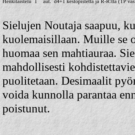
Henkitaistelu
1
aut.
d4+1 kestopistettä ja R-R:tta (TP va
Sielujen Noutaja saapuu, ku
kuolemaisillaan. Muille se
huomaa sen mahtiauraa. Sie
mahdollisesti kohdistettavi
puolitetaan. Desimaalit pyör
voida kunnolla parantaa en
poistunut.