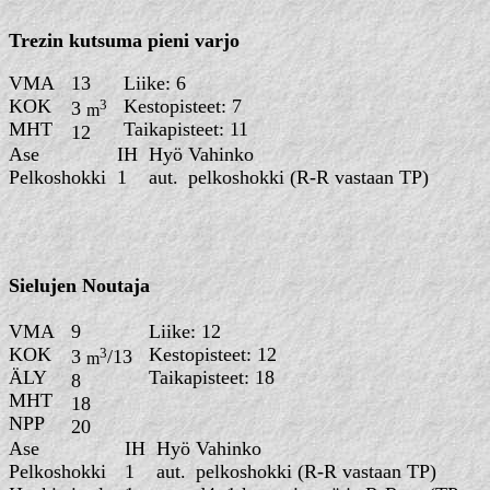
Trezin kutsuma pieni varjo
VMA
13
Liike: 6
KOK
3
Kestopisteet: 7
3
m
MHT
Taikapisteet:
12
Ase
IH
Hyö
Vahinko
Pelkoshokki
1
aut.
pelkoshokki (R-R vastaan TP)
Sielujen Noutaja
VMA
9
Liike: 12
KOK
3
Kestopisteet: 12
3
/13
m
ÄLY
Taikapisteet
8
MHT
18
NPP
20
Ase
IH
Hyö
Vahinko
Pelkoshokki
1
aut.
pelkoshokki (R-R vastaan TP)