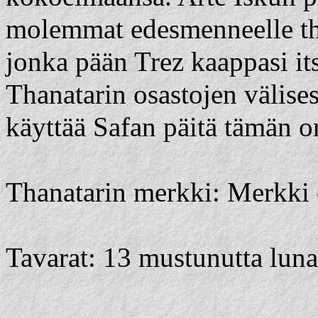
molemmat edesmenneelle than
jonka pään Trez kaappasi its
Thanatarin osastojen välise
käyttää Safan päitä tämän o
Thanatarin merkki: Merkki 
Tavarat: 13 mustunutta luna