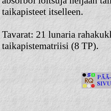
absorboi loitsuja neljään tai
taikapisteet itselleen.
Tavarat: 21 lunaria rahakuk
taikapistematriisi (8 TP).