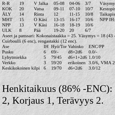
R-R
19
V Jalka
05-08
04-06
3/7
Väsymy
KOK
20
Vatsa
09-11
07-10
10/7
Ke
ÄLY
14
Rinta
12
11-15
10/8
Taikapis
MHT
15
O Käsi
13-15
16-17
10/6
NPP IH:
NPP
13
V Käsi
16-18
18-19
10/6
ULK
8
Pää
19-20
20
6/7
Aseet ja panssari: Kokonaistaakka = 25. Väsymys = 18 (43 -
Cuirboulli (6 enc), rengastakki (12 enc).
Ase
IH
Hyö/Tor
Vahinko
ENC/PP
Pusku
6
69/-
d8+2d6
0.0/-
Lyhytmiekka
5
79/45
d6+1+2d6
1.0/10
Verkko
3
59/20
erikoinen
3.0/6, VMA 2
Keskikokoinen kilpi
6
19/70
d6+2d6
3.0/12
Henkitaikuus (86% -ENC): 
2, Korjaus 1, Terävyys 2.