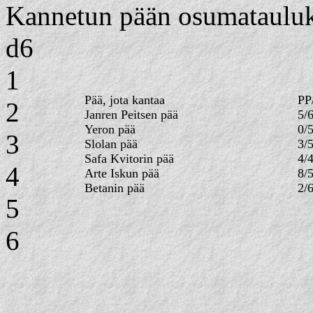
Kannetun pään osumatau
d6
1
Pää, jota kantaa
PP
2
Janren Peitsen pää
5/
Yeron pää
0/
3
Slolan pää
3/
Safa Kvitorin pää
4/
4
Arte Iskun pää
8/
Betanin pää
2/
5
6