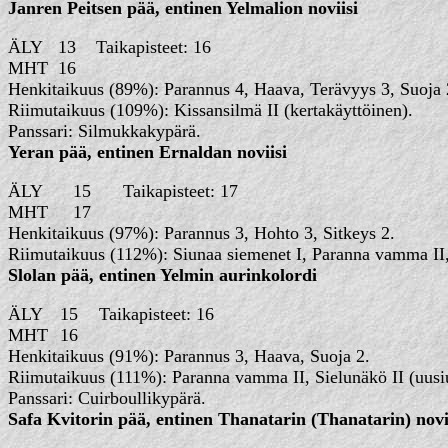
Janren Peitsen pää, entinen Yelmalion noviisi
ÄLY
13
Taikapisteet: 
MHT
16
Henkitaikuus (89%): Parannus 4, Haava, Terävyys 3, Suoja 
Riimutaikuus (109%): Kissansilmä II (kertakäyttöinen).
Panssari: Silmukkakypärä.
Yeran pää, entinen Ernaldan noviisi
ÄLY
15
Taikapisteet:
MHT
17
Henkitaikuus (97%): Parannus 3, Hohto 3, Sitkeys 2.
Riimutaikuus (112%): Siunaa siemenet I, Paranna vamma II, K
Slolan pää, entinen Yelmin aurinkolordi
ÄLY
15
Taikapisteet: 
MHT
16
Henkitaikuus (91%): Parannus 3, Haava, Suoja 2.
Riimutaikuus (111%): Paranna vamma II, Sielunäkö II (uusiu
Panssari: Cuirboullikypärä.
Safa Kvitorin pää, entinen Thanatarin (Thanatarin) novi