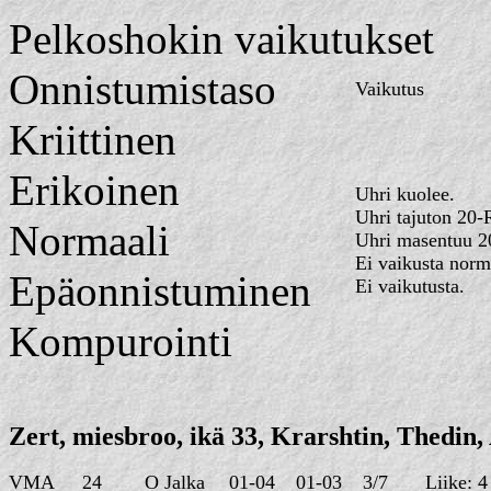
Pelkoshokin vaikutukset
Onnistumistaso
Vaikutus
Kriittinen
Erikoinen
Uhri kuolee.
Uhri tajuton 20-
Normaali
Uhri masentuu 2
Ei vaikusta norm
Epäonnistuminen
Ei vaikutusta.
Kompurointi
Zert, miesbroo, ikä 33, Krarshtin, Thedin
VMA
24
O Jalka
01-04
01-03
3/7
Liike: 4