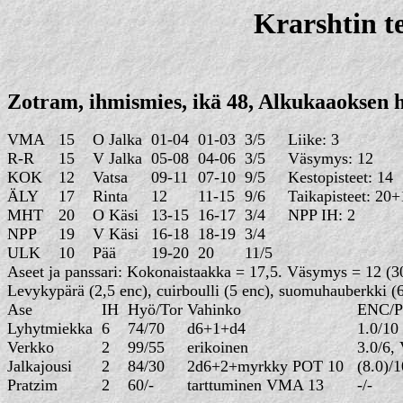
Krarshtin t
Zotram, ihmismies, ikä 48, Alkukaaoksen h
VMA
15
O Jalka
01-04
01-03
3/5
Liike: 3
R-R
15
V Jalka
05-08
04-06
3/5
Väsymys: 12
KOK
12
Vatsa
09-11
07-10
9/5
Kesto
ÄLY
17
Rinta
12
11-15
9/6
Taikapisteet: 20+
MHT
20
O Käsi
13-15
16-17
3/4
NPP IH: 2
NPP
19
V Käsi
16-18
18-19
3/4
ULK
10
Pää
19-20
20
11/5
Aseet ja panssari: Kokonaistaakka = 17,5. Väsymys = 12 (30
Levykypärä (2,5 enc), cuirboulli (5 enc), suomuhauberkki (6
Ase
IH
Hyö/Tor
Vahinko
ENC/P
Lyhytmiekka
6
74/70
d6+1+d4
1.0/10
Verkko
2
99/55
erikoinen
3.0/6
Jalkajousi
2
84/30
2d6+2+myrkky POT 10
(8.0)/1
Pratzim
2
60/-
tarttuminen VMA 13
-/-