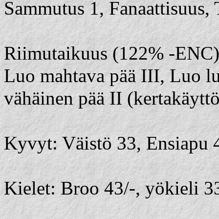
Sammutus 1, Fanaattisuus, 
Riimutaikuus (122% -ENC): 
Luo mahtava pää III, Luo l
vähäinen pää II (kertakäyttö
Kyvyt: Väistö 33, Ensiapu 4
Kielet: Broo 43/-, yökieli 3