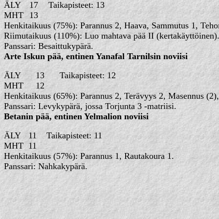
ÄLY
17
Taikapisteet: 
MHT
13
Henkitaikuus (75%): Parannus 2, Haava, Sammutus 1, Tehon
Riimutaikuus (110%): Luo mahtava pää II (kertakäyttöinen)
Panssari: Besaittukypärä.
Arte Iskun pää, entinen Yanafal Tarnilsin noviisi
ÄLY
13
Taikapisteet:
MHT
12
Henkitaikuus (65%): Parannus 2, Terävyys 2, Masennus (2), 
Panssari: Levykypärä, jossa Torjunta 3 -matriisi.
Betanin pää, entinen Yelmalion noviisi
ÄLY
11
Taikapisteet: 
MHT
11
Henkitaikuus (57%): Parannus 1, Rautakoura 1.
Panssari: Nahkakypärä.