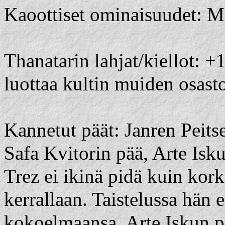
Kaoottiset ominaisuudet: 
Thanatarin lahjat/kiellot:
luottaa kultin muiden osasto
Kannetut päät: Janren Peits
Safa Kvitorin pää, Arte Isku
Trez ei ikinä pidä kuin kor
kerrallaan. Taistelussa hän 
kokoelmaansa. Arte Iskun p