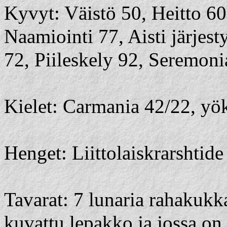
Kyvyt: Väistö 50, Heitto 60
Naamiointi 77, Aisti järjes
72, Piileskely 92, Seremoni
Kielet: Carmania 42/22, yök
Henget: Liittolaiskrarshti
Tavarat: 7 lunaria rahakukk
kuvattu lepakko ja jossa on 