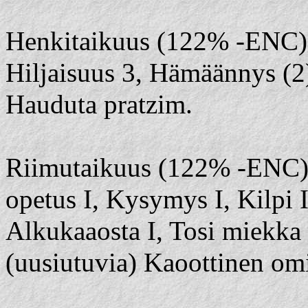
Henkitaikuus (122% -ENC): 
Hiljaisuus 3, Hämäännys (2
Hauduta pratzim.
Riimutaikuus (122% -ENC): 
opetus I, Kysymys I, Kilpi 
Alkukaaosta I, Tosi miekka
(uusiutuvia) Kaoottinen omi