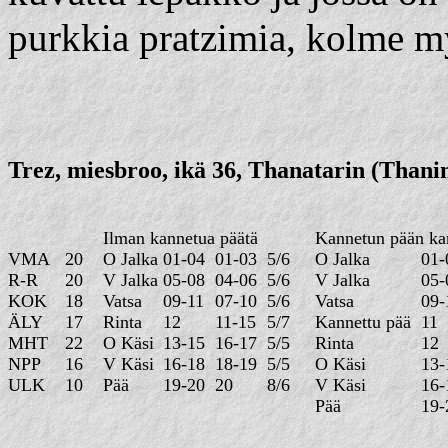
purkkia pratzimia, kolme m
Trez, miesbroo, ikä 36, Thanatarin (Thani
Ilman kannetua päätä
Kannetun pään ka
VMA
20
O Jalka
01-04
01-03
5/6
O Jalka
01
R-R
20
V Jalka
05-08
04-06
5/6
V Jalka
05
KOK
18
Vatsa
09-11
07-10
5/6
Vatsa
09
ÄLY
17
Rinta
12
11-15
5/7
Kannettu pää
11
MHT
22
O Käsi
13-15
16-17
5/5
Rinta
12
NPP
16
V Käsi
16-18
18-19
5/5
O Käsi
13-
ULK
10
Pää
19-20
20
8/6
V Käsi
16-
Pää
19-