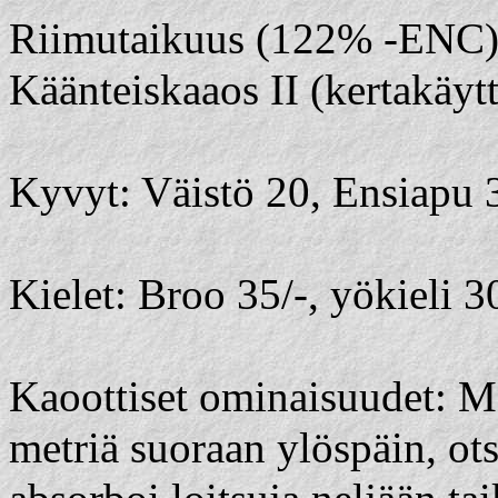
Riimutaikuus (122% -ENC): 
Käänteiskaaos II (kertakäytt
Kyvyt: Väistö 20, Ensiapu 3
Kielet: Broo 35/-, yökieli 3
Kaoottiset ominaisuudet: 
metriä suoraan ylöspäin, ots