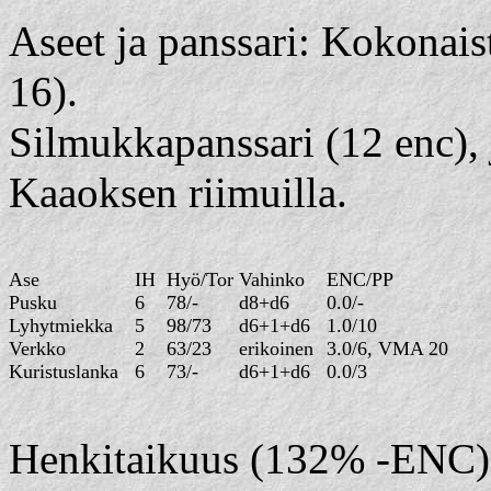
Aseet ja panssari: Kokonai
16).
Silmukkapanssari (12 enc), 
Kaaoksen riimuilla.
Ase
IH
Hyö/Tor
Vahinko
ENC/PP
Pusku
6
78/-
d8+d6
0.0/-
Lyhytmiekka
5
98/73
d6+1+d6
1.0/10
Verkko
2
63/23
erikoinen
3.0/6, VMA 20
Kuristuslanka
6
73/-
d6+1+d6
0.0/3
Henkitaikuus (132% -ENC):